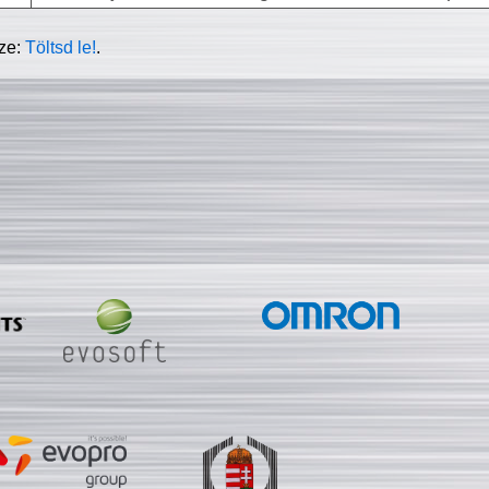
sze:
Töltsd le!
.