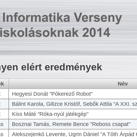
yen elért eredmények
ek
Név
t
Hegyesi Donát "Pókerező Robot"
t
Bálint Karola, Gilizce Kristóf, Sebők Attila "A XXI.
t
Kiss Máté "Róka-nyúl játékgép"
as
Bosznai Tamás, Remete Bence "Reboss csapat"
as
Alekszejenkó Levente, Ugrin Dániel "A Tóth Árpád 