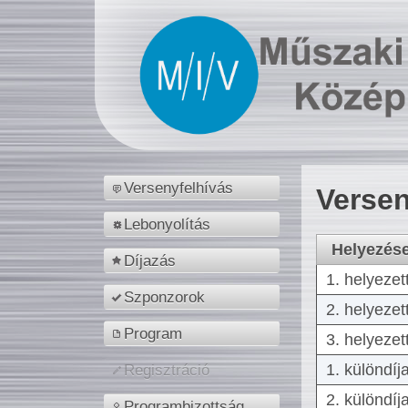
Versenyfelhívás
Versen
Lebonyolítás
Helyezés
Díjazás
1. helyezet
Szponzorok
2. helyezet
Program
3. helyezet
1. különdíj
Regisztráció
2. különdíj
Programbizottság