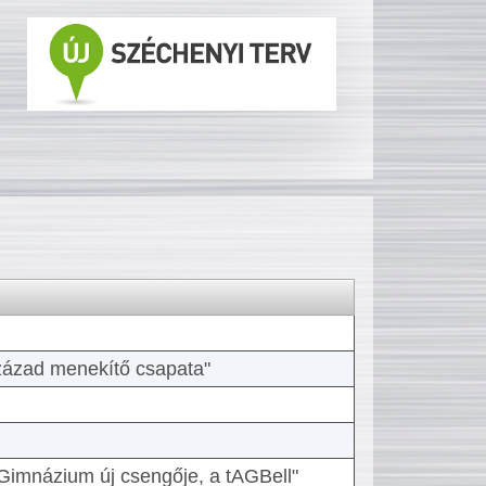
 század menekítő csapata"
Gimnázium új csengője, a tAGBell"