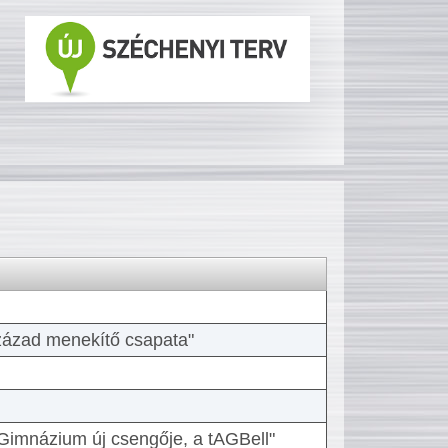
 század menekítő csapata"
Gimnázium új csengője, a tAGBell"