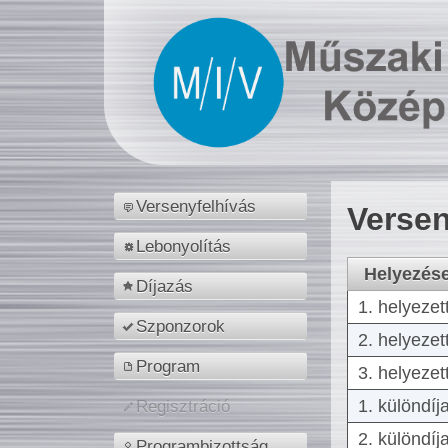
Versenyfelhívás
Versen
Lebonyolítás
Helyezés
Díjazás
1. helyezet
Szponzorok
2. helyezet
Program
3. helyezet
1. különdíj
Regisztráció
2. különdíj
Programbizottság