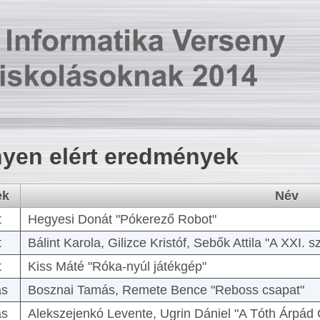
yen elért eredmények
ek
Név
t
Hegyesi Donát "Pókerező Robot"
t
Bálint Karola, Gilizce Kristóf, Sebők Attila "A XXI.
t
Kiss Máté "Róka-nyúl játékgép"
as
Bosznai Tamás, Remete Bence "Reboss csapat"
as
Alekszejenkó Levente, Ugrin Dániel "A Tóth Árpád 