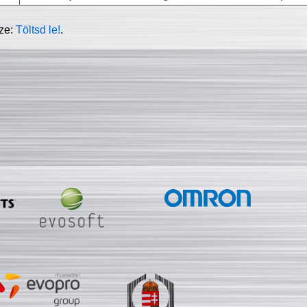
sze:
Töltsd le!
.