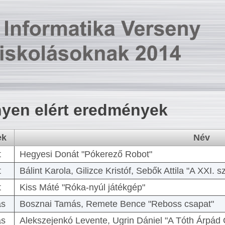
yen elért eredmények
ek
Név
t
Hegyesi Donát "Pókerező Robot"
t
Bálint Karola, Gilizce Kristóf, Sebők Attila "A XXI.
t
Kiss Máté "Róka-nyúl játékgép"
as
Bosznai Tamás, Remete Bence "Reboss csapat"
as
Alekszejenkó Levente, Ugrin Dániel "A Tóth Árpád 