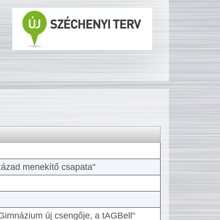
 század menekítő csapata"
Gimnázium új csengője, a tAGBell"