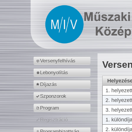
Versenyfelhívás
Versen
Lebonyolítás
Helyezés
Díjazás
1. helyezet
Szponzorok
2. helyezet
Program
3. helyezet
1. különdíj
Regisztráció
2. különdíj
Programbizottság