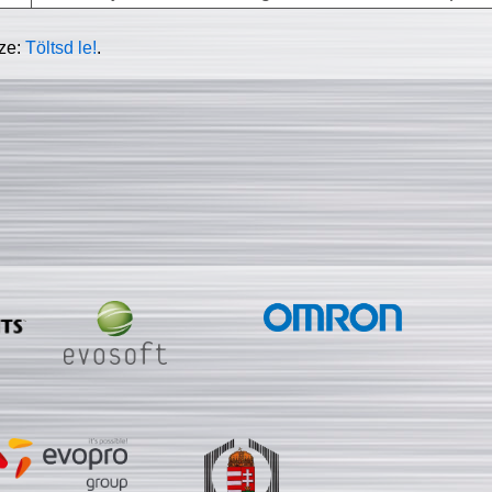
sze:
Töltsd le!
.