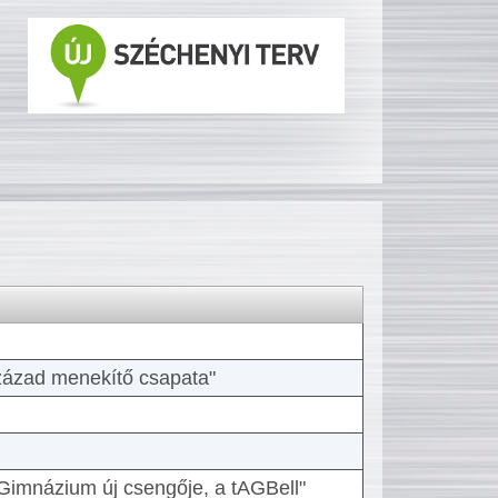
 század menekítő csapata"
Gimnázium új csengője, a tAGBell"