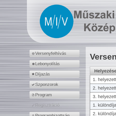
Versenyfelhívás
Versen
Lebonyolítás
Helyezés
Díjazás
1. helyezet
Szponzorok
2. helyezet
Program
3. helyezet
1. különdíj
Regisztráció
2. különdíj
Programbizottság