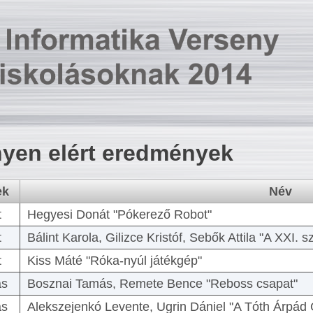
yen elért eredmények
ek
Név
t
Hegyesi Donát "Pókerező Robot"
t
Bálint Karola, Gilizce Kristóf, Sebők Attila "A XXI.
t
Kiss Máté "Róka-nyúl játékgép"
as
Bosznai Tamás, Remete Bence "Reboss csapat"
as
Alekszejenkó Levente, Ugrin Dániel "A Tóth Árpád 