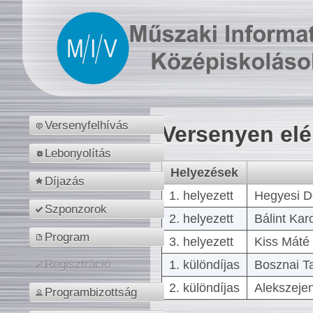
Versenyfelhívás
Versenyen el
Lebonyolítás
Helyezések
Díjazás
1. helyezett
Hegyesi D
Szponzorok
2. helyezett
Bálint Kar
Program
3. helyezett
Kiss Máté 
1. különdíjas
Bosznai T
Regisztráció
2. különdíjas
Alekszejen
Programbizottság