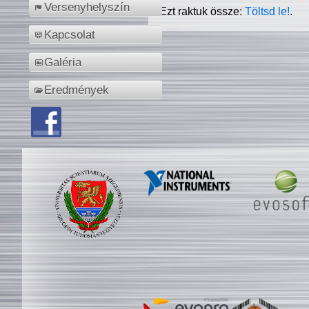
Versenyhelyszín
Ezt raktuk össze:
Töltsd le!
.
Kapcsolat
Galéria
Eredmények