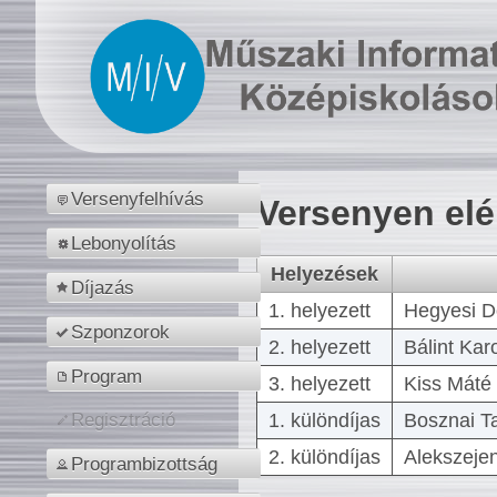
Versenyfelhívás
Versenyen el
Lebonyolítás
Helyezések
Díjazás
1. helyezett
Hegyesi D
Szponzorok
2. helyezett
Bálint Kar
Program
3. helyezett
Kiss Máté 
1. különdíjas
Bosznai T
Regisztráció
2. különdíjas
Alekszejen
Programbizottság