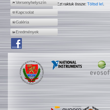
Versenyhelyszín
Ezt raktuk össze:
Töltsd le!
.
Kapcsolat
Galéria
Eredmények