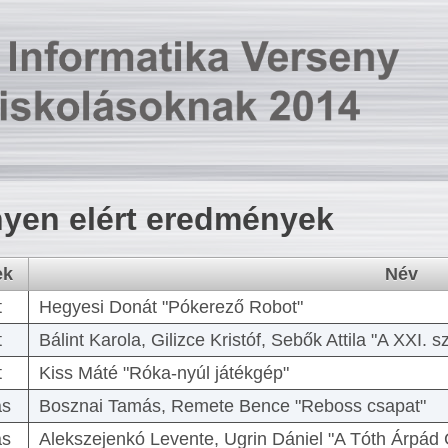
yen elért eredmények
ek
Név
t
Hegyesi Donát "Pókerező Robot"
t
Bálint Karola, Gilizce Kristóf, Sebők Attila "A XXI.
t
Kiss Máté "Róka-nyúl játékgép"
as
Bosznai Tamás, Remete Bence "Reboss csapat"
as
Alekszejenkó Levente, Ugrin Dániel "A Tóth Árpád 