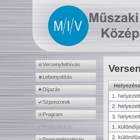
Versenyfelhívás
Versen
Lebonyolítás
Helyezés
Díjazás
1. helyezet
Szponzorok
2. helyezet
Program
3. helyezet
1. különdíj
Regisztráció
2. különdíj
Programbizottság