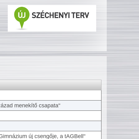
 század menekítő csapata"
Gimnázium új csengője, a tAGBell"