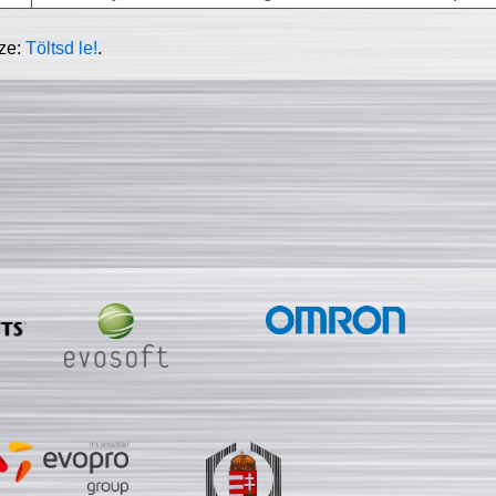
sze:
Töltsd le!
.