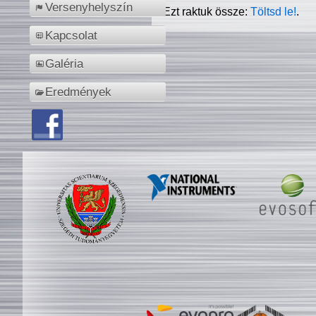
Versenyhelyszín
Ezt raktuk össze:
Töltsd le!
.
Kapcsolat
Galéria
Eredmények