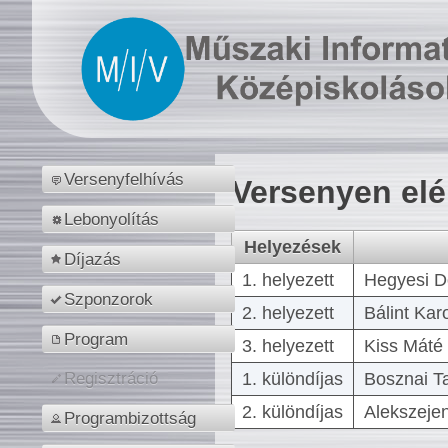
Versenyfelhívás
Versenyen el
Lebonyolítás
Helyezések
Díjazás
1. helyezett
Hegyesi D
Szponzorok
2. helyezett
Bálint Kar
Program
3. helyezett
Kiss Máté 
1. különdíjas
Bosznai T
Regisztráció
2. különdíjas
Alekszejen
Programbizottság