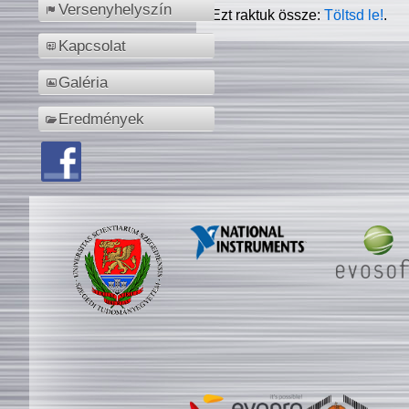
Versenyhelyszín
Ezt raktuk össze:
Töltsd le!
.
Kapcsolat
Galéria
Eredmények