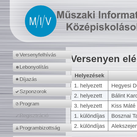
Versenyfelhívás
Versenyen el
Lebonyolítás
Helyezések
Díjazás
1. helyezett
Hegyesi D
Szponzorok
2. helyezett
Bálint Kar
Program
3. helyezett
Kiss Máté 
1. különdíjas
Bosznai T
Regisztráció
2. különdíjas
Alekszejen
Programbizottság