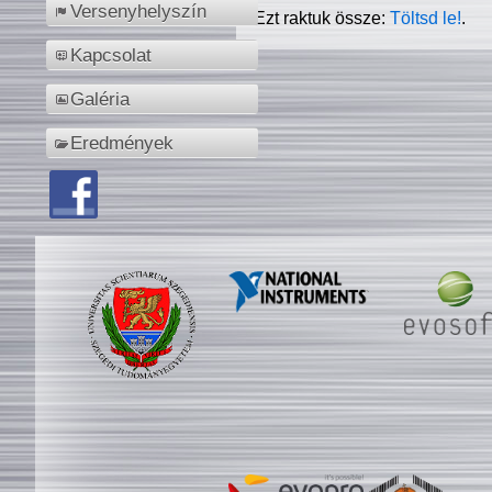
Versenyhelyszín
Ezt raktuk össze:
Töltsd le!
.
Kapcsolat
Galéria
Eredmények