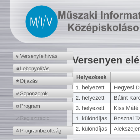
Versenyfelhívás
Versenyen el
Lebonyolítás
Helyezések
Díjazás
1. helyezett
Hegyesi D
Szponzorok
2. helyezett
Bálint Kar
Program
3. helyezett
Kiss Máté 
1. különdíjas
Bosznai T
Regisztráció
2. különdíjas
Alekszejen
Programbizottság