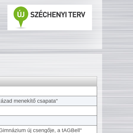
 század menekítő csapata"
Gimnázium új csengője, a tAGBell"