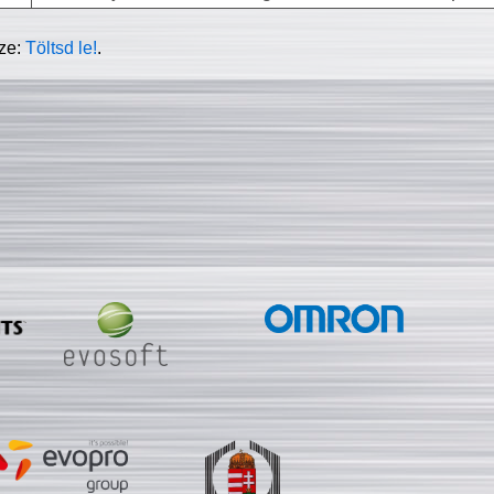
sze:
Töltsd le!
.