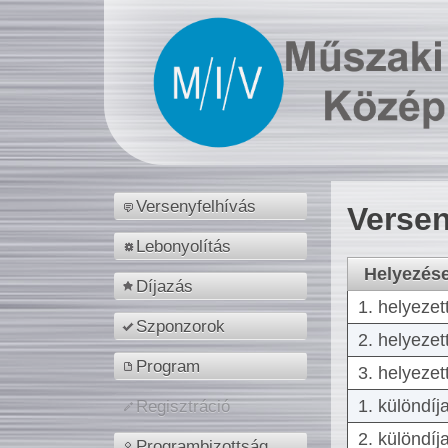
Versenyfelhívás
Versen
Lebonyolítás
Helyezés
Díjazás
1. helyezet
Szponzorok
2. helyezet
Program
3. helyezet
1. különdíj
Regisztráció
2. különdíj
Programbizottság