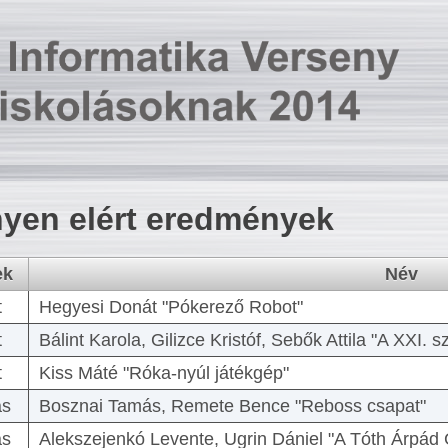
yen elért eredmények
ek
Név
t
Hegyesi Donát "Pókerező Robot"
t
Bálint Karola, Gilizce Kristóf, Sebők Attila "A XXI.
t
Kiss Máté "Róka-nyúl játékgép"
as
Bosznai Tamás, Remete Bence "Reboss csapat"
as
Alekszejenkó Levente, Ugrin Dániel "A Tóth Árpád 