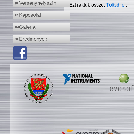
Versenyhelyszín
Ezt raktuk össze:
Töltsd le!
.
Kapcsolat
Galéria
Eredmények