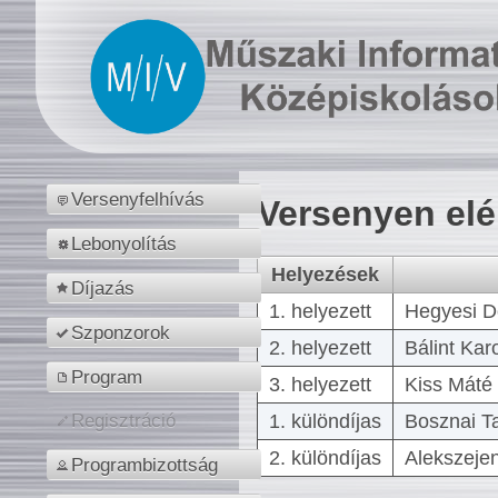
Versenyfelhívás
Versenyen el
Lebonyolítás
Helyezések
Díjazás
1. helyezett
Hegyesi D
Szponzorok
2. helyezett
Bálint Kar
Program
3. helyezett
Kiss Máté 
1. különdíjas
Bosznai T
Regisztráció
2. különdíjas
Alekszejen
Programbizottság