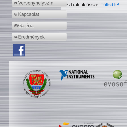
Versenyhelyszín
Ezt raktuk össze:
Töltsd le!
.
Kapcsolat
Galéria
Eredmények