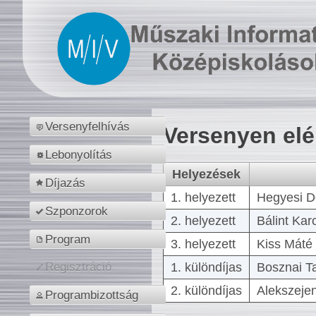
Versenyfelhívás
Versenyen el
Lebonyolítás
Helyezések
Díjazás
1. helyezett
Hegyesi D
Szponzorok
2. helyezett
Bálint Kar
Program
3. helyezett
Kiss Máté 
1. különdíjas
Bosznai T
Regisztráció
2. különdíjas
Alekszejen
Programbizottság