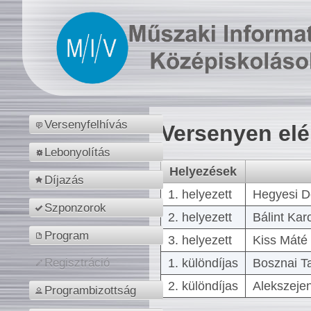
Versenyfelhívás
Versenyen el
Lebonyolítás
Helyezések
Díjazás
1. helyezett
Hegyesi D
Szponzorok
2. helyezett
Bálint Kar
Program
3. helyezett
Kiss Máté 
1. különdíjas
Bosznai T
Regisztráció
2. különdíjas
Alekszejen
Programbizottság