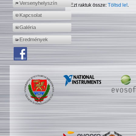
Versenyhelyszín
Ezt raktuk össze:
Töltsd le!
.
Kapcsolat
Galéria
Eredmények