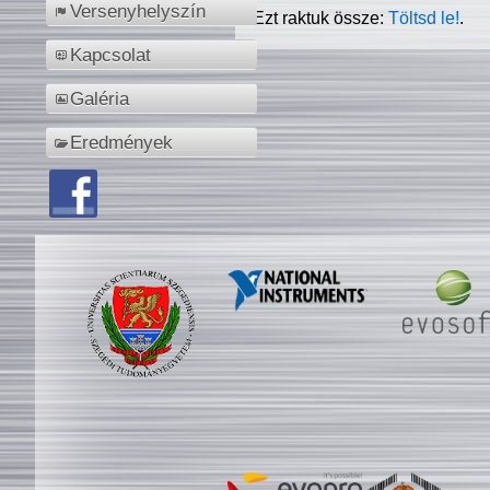
Versenyhelyszín
Ezt raktuk össze:
Töltsd le!
.
Kapcsolat
Galéria
Eredmények