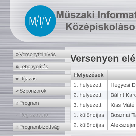
Versenyfelhívás
Versenyen el
Lebonyolítás
Helyezések
Díjazás
1. helyezett
Hegyesi D
Szponzorok
2. helyezett
Bálint Kar
Program
3. helyezett
Kiss Máté 
1. különdíjas
Bosznai T
Regisztráció
2. különdíjas
Alekszejen
Programbizottság