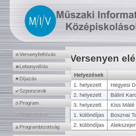
Versenyfelhívás
Versenyen el
Lebonyolítás
Helyezések
Díjazás
1. helyezett
Hegyesi D
Szponzorok
2. helyezett
Bálint Kar
Program
3. helyezett
Kiss Máté 
1. különdíjas
Bosznai T
Regisztráció
2. különdíjas
Alekszejen
Programbizottság