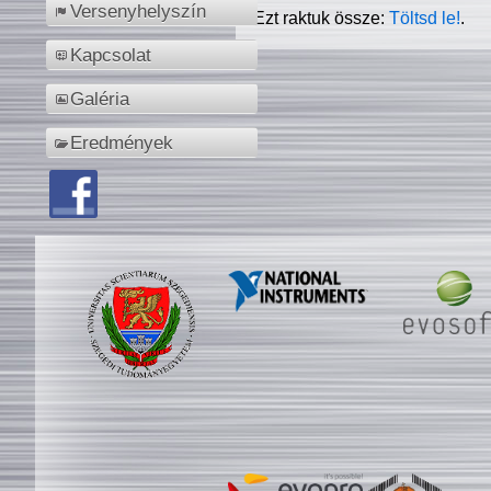
Versenyhelyszín
Ezt raktuk össze:
Töltsd le!
.
Kapcsolat
Galéria
Eredmények