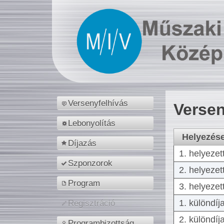
Versenyfelhívás
Versen
Lebonyolítás
Helyezés
Díjazás
1. helyezet
Szponzorok
2. helyezet
Program
3. helyezet
1. különdíj
Regisztráció
2. különdíj
Programbizottság