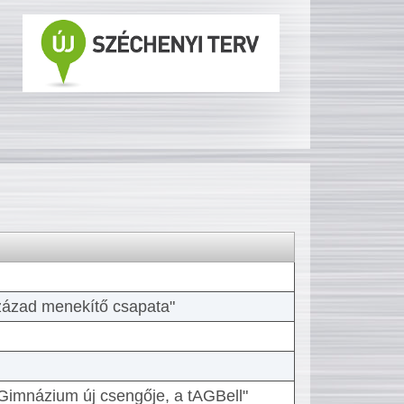
 század menekítő csapata"
Gimnázium új csengője, a tAGBell"