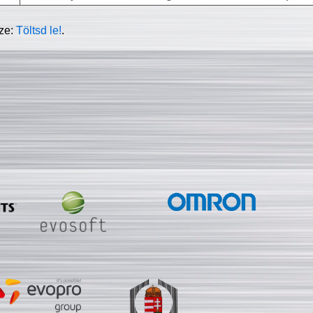
sze:
Töltsd le!
.