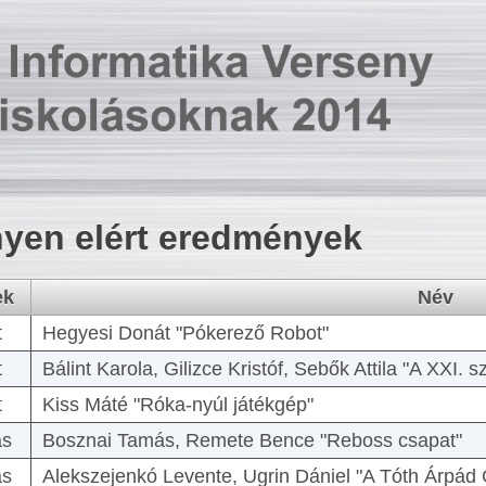
yen elért eredmények
ek
Név
t
Hegyesi Donát "Pókerező Robot"
t
Bálint Karola, Gilizce Kristóf, Sebők Attila "A XXI.
t
Kiss Máté "Róka-nyúl játékgép"
as
Bosznai Tamás, Remete Bence "Reboss csapat"
as
Alekszejenkó Levente, Ugrin Dániel "A Tóth Árpád 