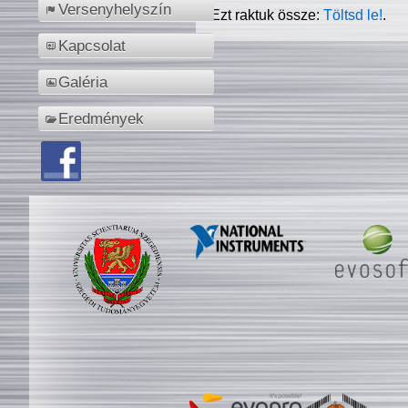
Versenyhelyszín
Ezt raktuk össze:
Töltsd le!
.
Kapcsolat
Galéria
Eredmények