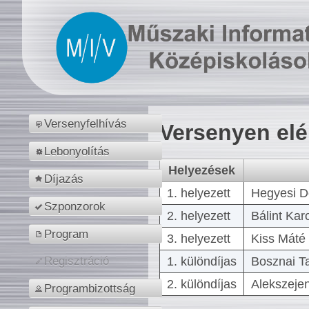
Versenyfelhívás
Versenyen el
Lebonyolítás
Helyezések
Díjazás
1. helyezett
Hegyesi D
Szponzorok
2. helyezett
Bálint Kar
Program
3. helyezett
Kiss Máté 
1. különdíjas
Bosznai T
Regisztráció
2. különdíjas
Alekszejen
Programbizottság