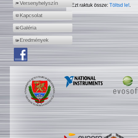
Versenyhelyszín
Ezt raktuk össze:
Töltsd le!
.
Kapcsolat
Galéria
Eredmények