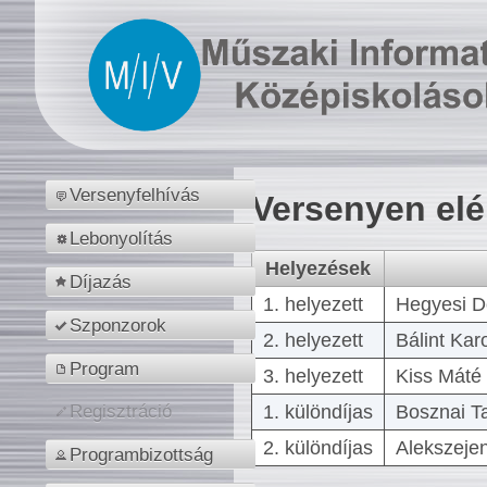
Versenyfelhívás
Versenyen el
Lebonyolítás
Helyezések
Díjazás
1. helyezett
Hegyesi D
Szponzorok
2. helyezett
Bálint Kar
Program
3. helyezett
Kiss Máté 
1. különdíjas
Bosznai T
Regisztráció
2. különdíjas
Alekszejen
Programbizottság