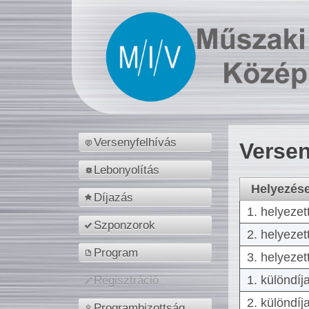
Versenyfelhívás
Versen
Lebonyolítás
Helyezés
Díjazás
1. helyezet
Szponzorok
2. helyezet
Program
3. helyezet
1. különdíj
Regisztráció
2. különdíj
Programbizottság