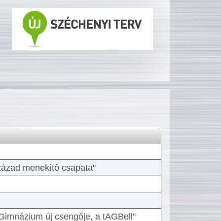
 század menekítő csapata"
Gimnázium új csengője, a tAGBell"