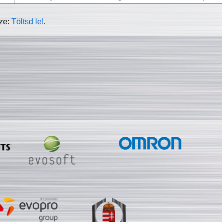
sze:
Töltsd le!
.