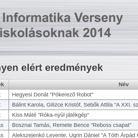
yen elért eredmények
ek
Név
t
Hegyesi Donát "Pókerező Robot"
t
Bálint Karola, Gilizce Kristóf, Sebők Attila "A XXI.
t
Kiss Máté "Róka-nyúl játékgép"
as
Bosznai Tamás, Remete Bence "Reboss csapat"
as
Alekszejenkó Levente, Ugrin Dániel "A Tóth Árpád 