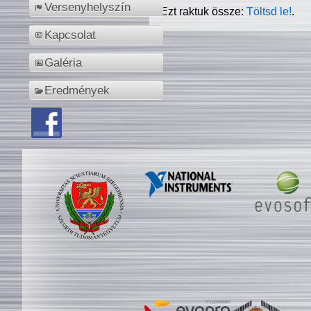
Versenyhelyszín
Ezt raktuk össze:
Töltsd le!
.
Kapcsolat
Galéria
Eredmények