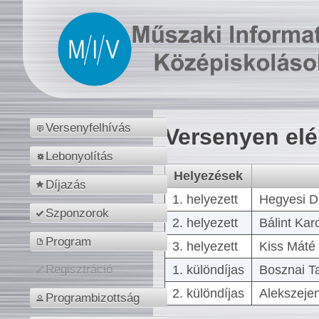
Versenyfelhívás
Versenyen el
Lebonyolítás
Helyezések
Díjazás
1. helyezett
Hegyesi D
Szponzorok
2. helyezett
Bálint Kar
Program
3. helyezett
Kiss Máté 
1. különdíjas
Bosznai T
Regisztráció
2. különdíjas
Alekszejen
Programbizottság