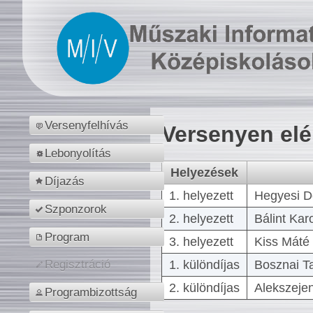
Versenyfelhívás
Versenyen el
Lebonyolítás
Helyezések
Díjazás
1. helyezett
Hegyesi D
Szponzorok
2. helyezett
Bálint Kar
Program
3. helyezett
Kiss Máté 
1. különdíjas
Bosznai T
Regisztráció
2. különdíjas
Alekszejen
Programbizottság