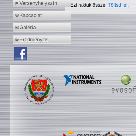
Versenyhelyszín
Ezt raktuk össze:
Töltsd le!
.
Kapcsolat
Galéria
Eredmények