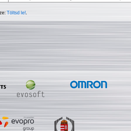
sze:
Töltsd le!
.