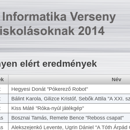
yen elért eredmények
ek
Név
t
Hegyesi Donát "Pókerező Robot"
t
Bálint Karola, Gilizce Kristóf, Sebők Attila "A XXI.
t
Kiss Máté "Róka-nyúl játékgép"
as
Bosznai Tamás, Remete Bence "Reboss csapat"
as
Alekszejenkó Levente, Ugrin Dániel "A Tóth Árpád 