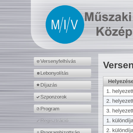
Versenyfelhívás
Versen
Lebonyolítás
Helyezés
Díjazás
1. helyezet
Szponzorok
2. helyezet
Program
3. helyezet
1. különdíj
Regisztráció
2. különdíj
Programbizottság