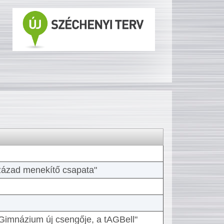
 század menekítő csapata"
Gimnázium új csengője, a tAGBell"