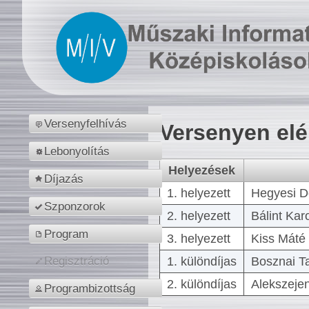
Versenyfelhívás
Versenyen el
Lebonyolítás
Helyezések
Díjazás
1. helyezett
Hegyesi D
Szponzorok
2. helyezett
Bálint Kar
Program
3. helyezett
Kiss Máté 
1. különdíjas
Bosznai T
Regisztráció
2. különdíjas
Alekszejen
Programbizottság