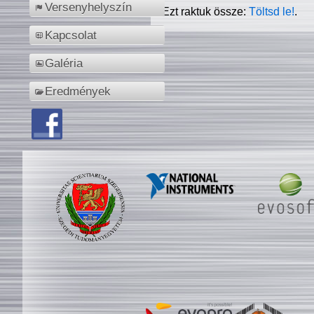
Versenyhelyszín
Ezt raktuk össze:
Töltsd le!
.
Kapcsolat
Galéria
Eredmények