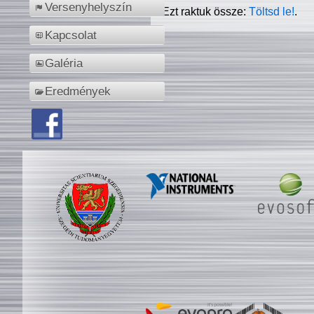
Versenyhelyszín
Ezt raktuk össze:
Töltsd le!
.
Kapcsolat
Galéria
Eredmények