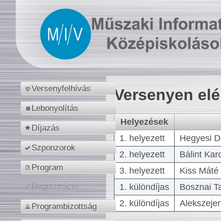
Versenyfelhívás
Versenyen el
Lebonyolítás
Helyezések
Díjazás
1. helyezett
Hegyesi D
Szponzorok
2. helyezett
Bálint Kar
Program
3. helyezett
Kiss Máté 
1. különdíjas
Bosznai T
Regisztráció
2. különdíjas
Alekszejen
Programbizottság