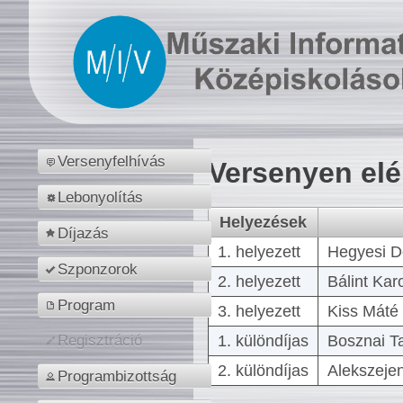
Versenyfelhívás
Versenyen el
Lebonyolítás
Helyezések
Díjazás
1. helyezett
Hegyesi D
Szponzorok
2. helyezett
Bálint Kar
Program
3. helyezett
Kiss Máté 
1. különdíjas
Bosznai T
Regisztráció
2. különdíjas
Alekszejen
Programbizottság