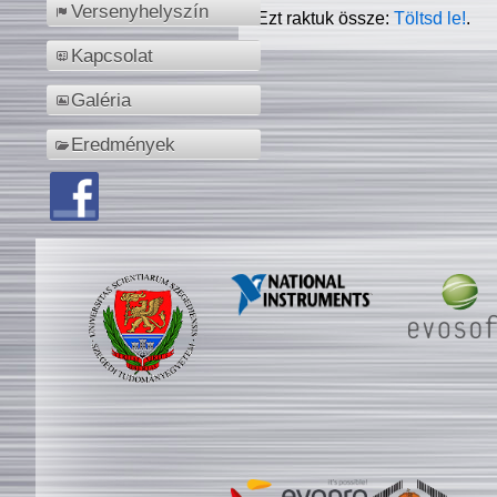
Versenyhelyszín
Ezt raktuk össze:
Töltsd le!
.
Kapcsolat
Galéria
Eredmények