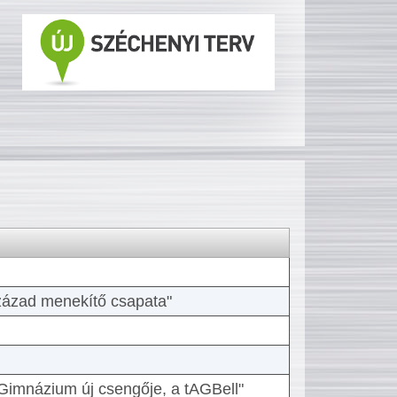
 század menekítő csapata"
Gimnázium új csengője, a tAGBell"