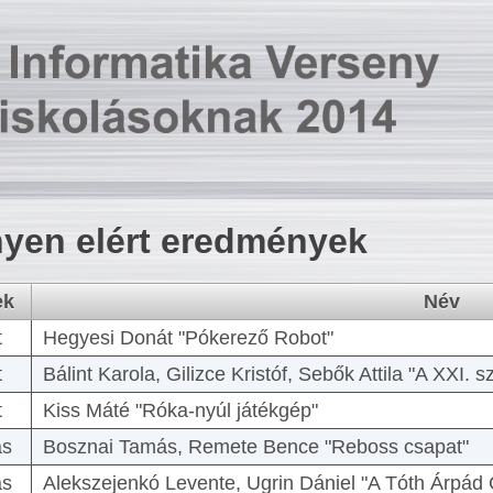
yen elért eredmények
ek
Név
t
Hegyesi Donát "Pókerező Robot"
t
Bálint Karola, Gilizce Kristóf, Sebők Attila "A XXI.
t
Kiss Máté "Róka-nyúl játékgép"
as
Bosznai Tamás, Remete Bence "Reboss csapat"
as
Alekszejenkó Levente, Ugrin Dániel "A Tóth Árpád 