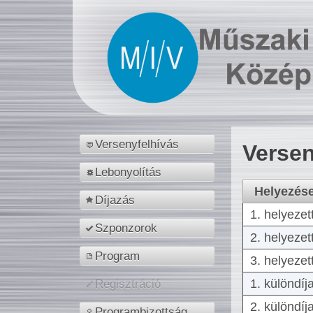
Versenyfelhívás
Versen
Lebonyolítás
Helyezés
Díjazás
1. helyezet
Szponzorok
2. helyezet
Program
3. helyezet
1. különdíj
Regisztráció
2. különdíj
Programbizottság