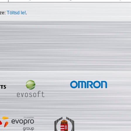
sze:
Töltsd le!
.