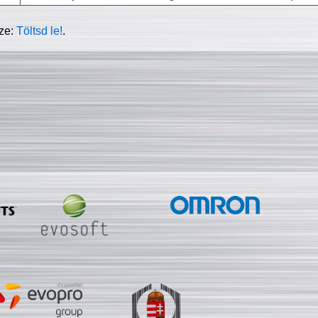
sze:
Töltsd le!
.