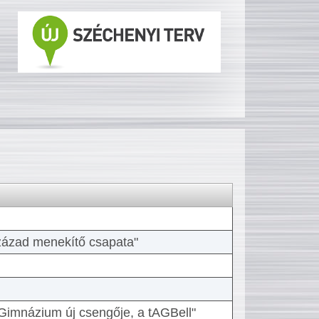
 század menekítő csapata"
Gimnázium új csengője, a tAGBell"