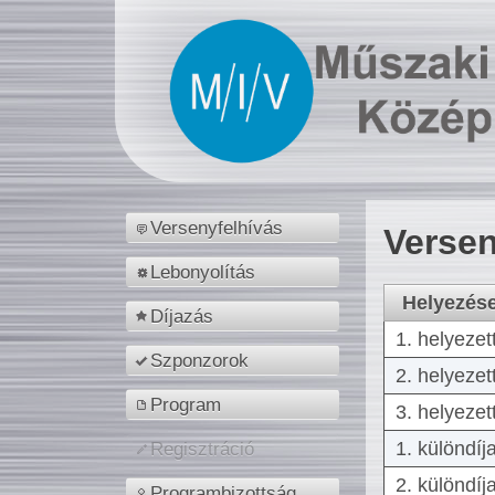
Versenyfelhívás
Versen
Lebonyolítás
Helyezés
Díjazás
1. helyezet
Szponzorok
2. helyezet
Program
3. helyezet
1. különdíj
Regisztráció
2. különdíj
Programbizottság