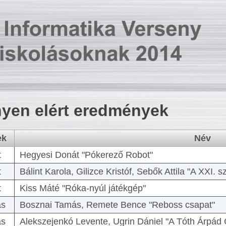
yen elért eredmények
ek
Név
t
Hegyesi Donát "Pókerező Robot"
t
Bálint Karola, Gilizce Kristóf, Sebők Attila "A XXI.
t
Kiss Máté "Róka-nyúl játékgép"
as
Bosznai Tamás, Remete Bence "Reboss csapat"
as
Alekszejenkó Levente, Ugrin Dániel "A Tóth Árpád 