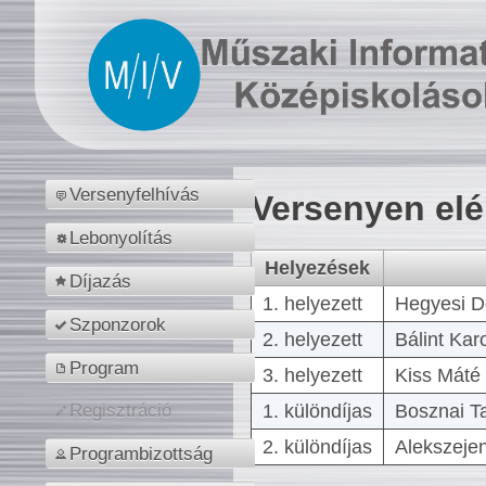
Versenyfelhívás
Versenyen el
Lebonyolítás
Helyezések
Díjazás
1. helyezett
Hegyesi D
Szponzorok
2. helyezett
Bálint Kar
Program
3. helyezett
Kiss Máté 
1. különdíjas
Bosznai T
Regisztráció
2. különdíjas
Alekszejen
Programbizottság