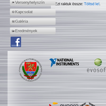
Versenyhelyszín
Ezt raktuk össze:
Töltsd le!
.
Kapcsolat
Galéria
Eredmények