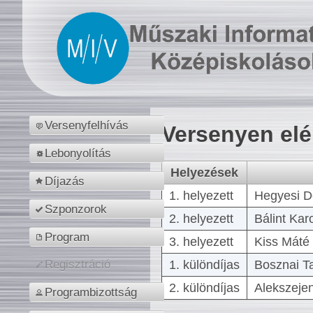
Versenyfelhívás
Versenyen el
Lebonyolítás
Helyezések
Díjazás
1. helyezett
Hegyesi D
Szponzorok
2. helyezett
Bálint Kar
Program
3. helyezett
Kiss Máté 
1. különdíjas
Bosznai T
Regisztráció
2. különdíjas
Alekszejen
Programbizottság