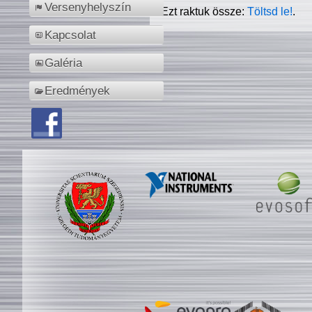
Versenyhelyszín
Ezt raktuk össze:
Töltsd le!
.
Kapcsolat
Galéria
Eredmények