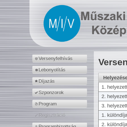
Versenyfelhívás
Versen
Lebonyolítás
Helyezés
Díjazás
1. helyezet
Szponzorok
2. helyezet
Program
3. helyezet
1. különdíj
Regisztráció
2. különdíj
Programbizottság