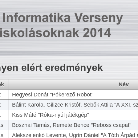
yen elért eredmények
ek
Név
t
Hegyesi Donát "Pókerező Robot"
t
Bálint Karola, Gilizce Kristóf, Sebők Attila "A XXI.
t
Kiss Máté "Róka-nyúl játékgép"
as
Bosznai Tamás, Remete Bence "Reboss csapat"
as
Alekszejenkó Levente, Ugrin Dániel "A Tóth Árpád 