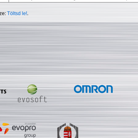
sze:
Töltsd le!
.