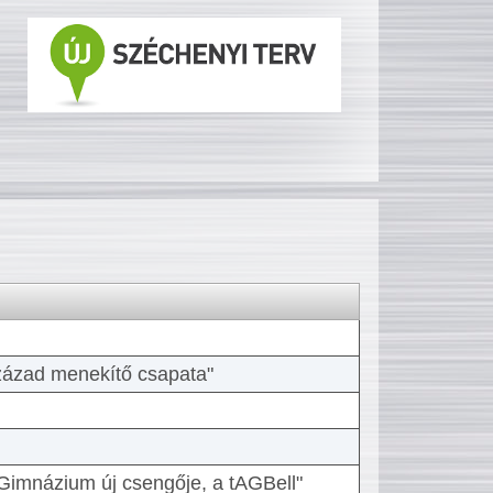
 század menekítő csapata"
Gimnázium új csengője, a tAGBell"