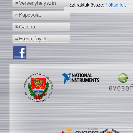
Versenyhelyszín
Ezt raktuk össze:
Töltsd le!
.
Kapcsolat
Galéria
Eredmények