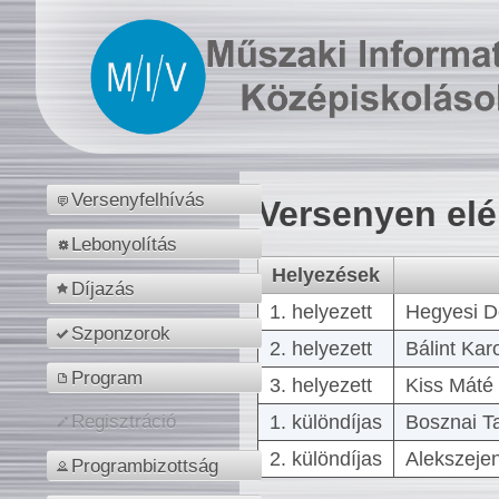
Versenyfelhívás
Versenyen el
Lebonyolítás
Helyezések
Díjazás
1. helyezett
Hegyesi D
Szponzorok
2. helyezett
Bálint Kar
Program
3. helyezett
Kiss Máté 
1. különdíjas
Bosznai T
Regisztráció
2. különdíjas
Alekszejen
Programbizottság