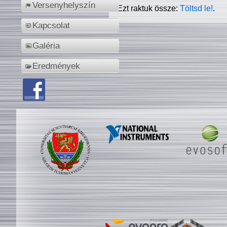
Versenyhelyszín
Ezt raktuk össze:
Töltsd le!
.
Kapcsolat
Galéria
Eredmények