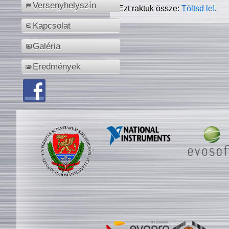
Versenyhelyszín
Ezt raktuk össze:
Töltsd le!
.
Kapcsolat
Galéria
Eredmények