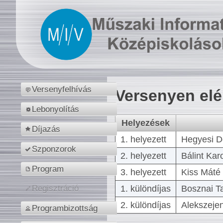
Versenyfelhívás
Versenyen el
Lebonyolítás
Helyezések
Díjazás
1. helyezett
Hegyesi D
Szponzorok
2. helyezett
Bálint Kar
Program
3. helyezett
Kiss Máté 
1. különdíjas
Bosznai T
Regisztráció
2. különdíjas
Alekszejen
Programbizottság