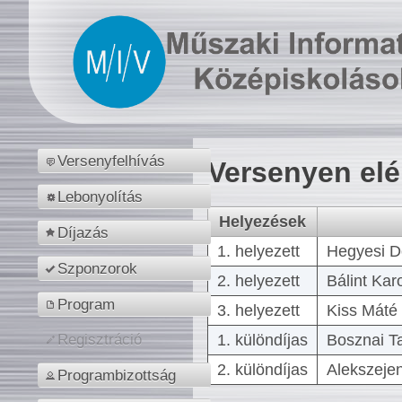
Versenyfelhívás
Versenyen el
Lebonyolítás
Helyezések
Díjazás
1. helyezett
Hegyesi D
Szponzorok
2. helyezett
Bálint Kar
Program
3. helyezett
Kiss Máté 
1. különdíjas
Bosznai T
Regisztráció
2. különdíjas
Alekszejen
Programbizottság