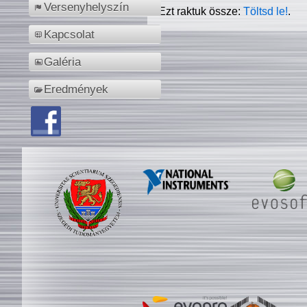
Versenyhelyszín
Ezt raktuk össze:
Töltsd le!
.
Kapcsolat
Galéria
Eredmények