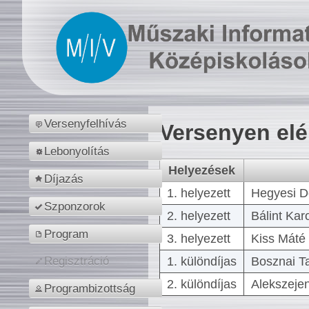
Versenyfelhívás
Versenyen el
Lebonyolítás
Helyezések
Díjazás
1. helyezett
Hegyesi D
Szponzorok
2. helyezett
Bálint Kar
Program
3. helyezett
Kiss Máté 
1. különdíjas
Bosznai T
Regisztráció
2. különdíjas
Alekszejen
Programbizottság