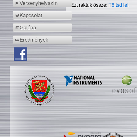
Versenyhelyszín
Ezt raktuk össze:
Töltsd le!
.
Kapcsolat
Galéria
Eredmények