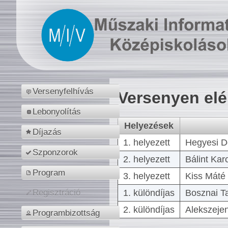
Versenyfelhívás
Versenyen el
Lebonyolítás
Helyezések
Díjazás
1. helyezett
Hegyesi D
Szponzorok
2. helyezett
Bálint Kar
Program
3. helyezett
Kiss Máté 
1. különdíjas
Bosznai T
Regisztráció
2. különdíjas
Alekszejen
Programbizottság