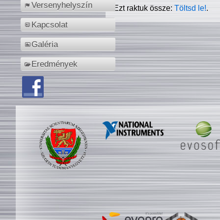
Versenyhelyszín
Ezt raktuk össze:
Töltsd le!
.
Kapcsolat
Galéria
Eredmények