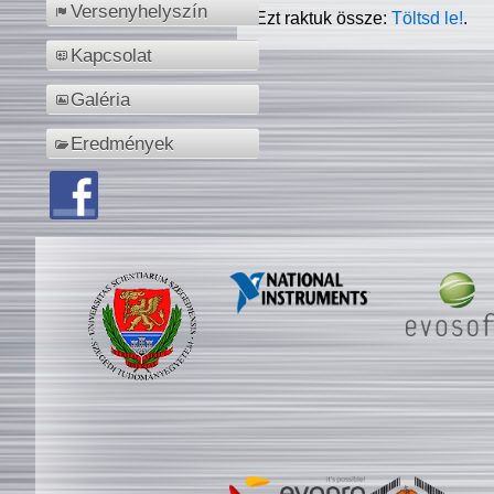
Versenyhelyszín
Ezt raktuk össze:
Töltsd le!
.
Kapcsolat
Galéria
Eredmények