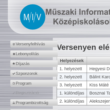
Versenyfelhívás
Versenyen el
Lebonyolítás
Helyezések
Díjazás
1. helyezett
Hegyesi D
Szponzorok
2. helyezett
Bálint Kar
Program
3. helyezett
Kiss Máté 
1. különdíjas
Bosznai T
Regisztráció
2. különdíjas
Alekszejen
Programbizottság