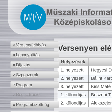
Versenyfelhívás
Versenyen el
Lebonyolítás
Helyezések
Díjazás
1. helyezett
Hegyesi D
Szponzorok
2. helyezett
Bálint Kar
Program
3. helyezett
Kiss Máté 
1. különdíjas
Bosznai T
Regisztráció
2. különdíjas
Alekszejen
Programbizottság