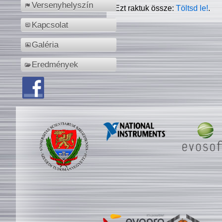
Versenyhelyszín
Ezt raktuk össze:
Töltsd le!
.
Kapcsolat
Galéria
Eredmények