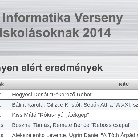
yen elért eredmények
ek
Név
t
Hegyesi Donát "Pókerező Robot"
t
Bálint Karola, Gilizce Kristóf, Sebők Attila "A XXI.
t
Kiss Máté "Róka-nyúl játékgép"
as
Bosznai Tamás, Remete Bence "Reboss csapat"
as
Alekszejenkó Levente, Ugrin Dániel "A Tóth Árpád 