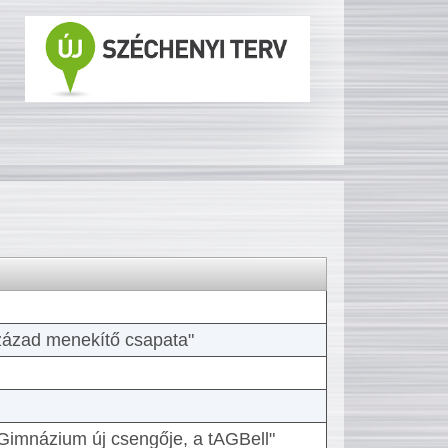
 század menekítő csapata"
Gimnázium új csengője, a tAGBell"