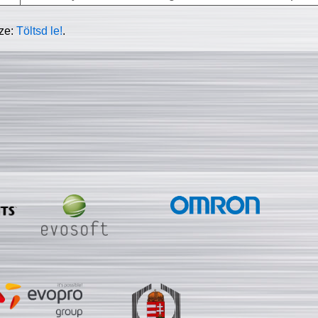
sze:
Töltsd le!
.