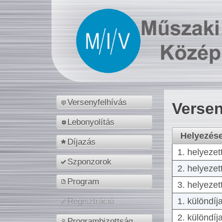
Versenyfelhívás
Versen
Lebonyolítás
Helyezés
Díjazás
1. helyezet
Szponzorok
2. helyezet
Program
3. helyezet
1. különdíj
Regisztráció
2. különdíj
Programbizottság