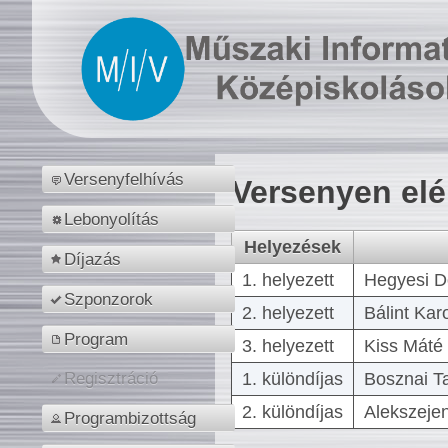
Versenyfelhívás
Versenyen el
Lebonyolítás
Helyezések
Díjazás
1. helyezett
Hegyesi D
Szponzorok
2. helyezett
Bálint Kar
Program
3. helyezett
Kiss Máté 
1. különdíjas
Bosznai T
Regisztráció
2. különdíjas
Alekszejen
Programbizottság