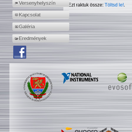
Versenyhelyszín
Ezt raktuk össze:
Töltsd le!
.
Kapcsolat
Galéria
Eredmények