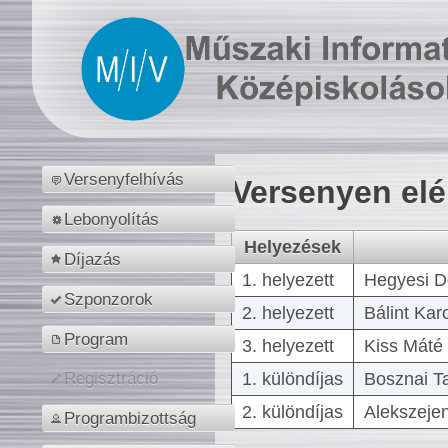
Versenyfelhívás
Versenyen el
Lebonyolítás
Helyezések
Díjazás
1. helyezett
Hegyesi D
Szponzorok
2. helyezett
Bálint Kar
Program
3. helyezett
Kiss Máté 
1. különdíjas
Bosznai T
Regisztráció
2. különdíjas
Alekszejen
Programbizottság