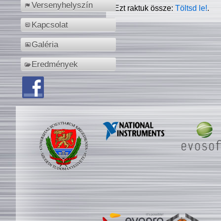
Versenyhelyszín
Ezt raktuk össze:
Töltsd le!
.
Kapcsolat
Galéria
Eredmények