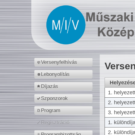
Versenyfelhívás
Versen
Lebonyolítás
Helyezés
Díjazás
1. helyezet
Szponzorok
2. helyezet
Program
3. helyezet
1. különdíj
Regisztráció
2. különdíj
Programbizottság