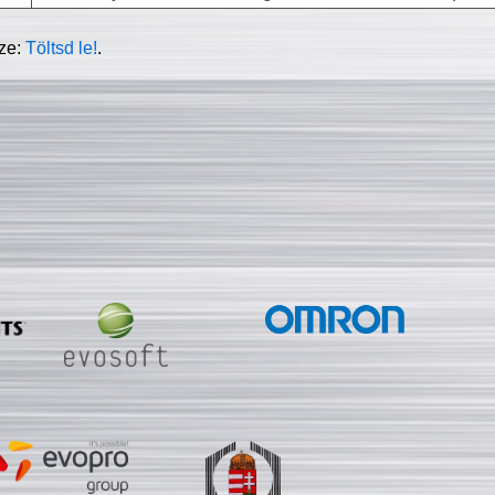
sze:
Töltsd le!
.