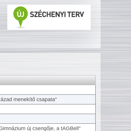
 század menekítő csapata"
Gimnázium új csengője, a tAGBell"