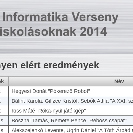
yen elért eredmények
ek
Név
t
Hegyesi Donát "Pókerező Robot"
t
Bálint Karola, Gilizce Kristóf, Sebők Attila "A XXI.
t
Kiss Máté "Róka-nyúl játékgép"
as
Bosznai Tamás, Remete Bence "Reboss csapat"
as
Alekszejenkó Levente, Ugrin Dániel "A Tóth Árpád 