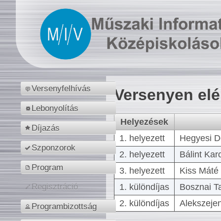
Versenyfelhívás
Versenyen el
Lebonyolítás
Helyezések
Díjazás
1. helyezett
Hegyesi D
Szponzorok
2. helyezett
Bálint Kar
Program
3. helyezett
Kiss Máté 
1. különdíjas
Bosznai T
Regisztráció
2. különdíjas
Alekszejen
Programbizottság