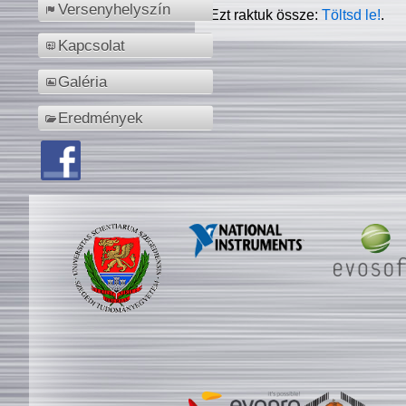
Versenyhelyszín
Ezt raktuk össze:
Töltsd le!
.
Kapcsolat
Galéria
Eredmények