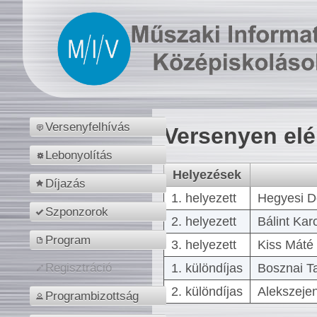
Versenyfelhívás
Versenyen el
Lebonyolítás
Helyezések
Díjazás
1. helyezett
Hegyesi D
Szponzorok
2. helyezett
Bálint Kar
Program
3. helyezett
Kiss Máté 
1. különdíjas
Bosznai T
Regisztráció
2. különdíjas
Alekszejen
Programbizottság