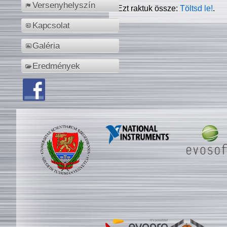
Versenyhelyszín
Ezt raktuk össze:
Töltsd le!
.
Kapcsolat
Galéria
Eredmények