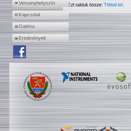
Versenyhelyszín
Ezt raktuk össze:
Töltsd le!
.
Kapcsolat
Galéria
Eredmények