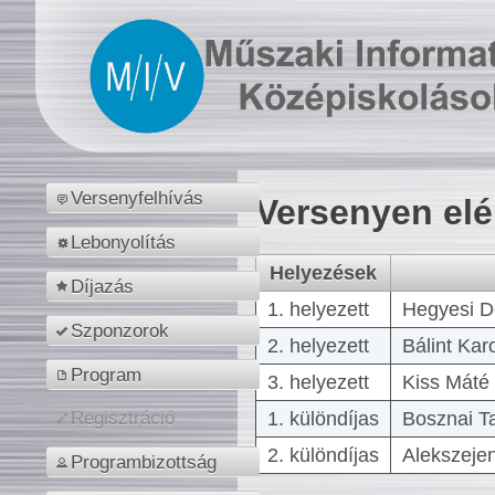
Versenyfelhívás
Versenyen el
Lebonyolítás
Helyezések
Díjazás
1. helyezett
Hegyesi D
Szponzorok
2. helyezett
Bálint Kar
Program
3. helyezett
Kiss Máté 
1. különdíjas
Bosznai T
Regisztráció
2. különdíjas
Alekszejen
Programbizottság