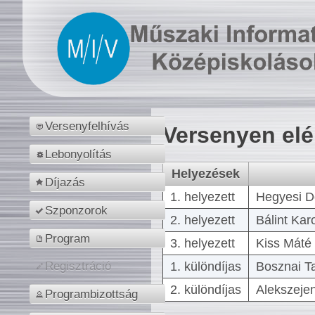
Versenyfelhívás
Versenyen el
Lebonyolítás
Helyezések
Díjazás
1. helyezett
Hegyesi D
Szponzorok
2. helyezett
Bálint Kar
Program
3. helyezett
Kiss Máté 
1. különdíjas
Bosznai T
Regisztráció
2. különdíjas
Alekszejen
Programbizottság