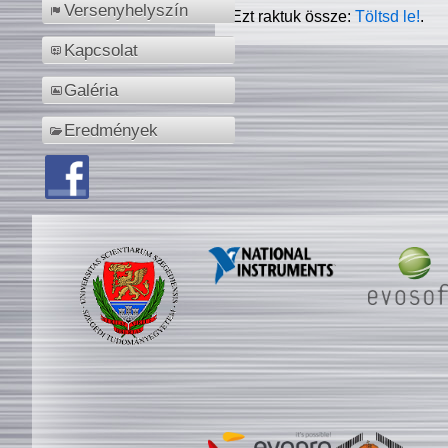
Versenyhelyszín
Ezt raktuk össze:
Töltsd le!
.
Kapcsolat
Galéria
Eredmények