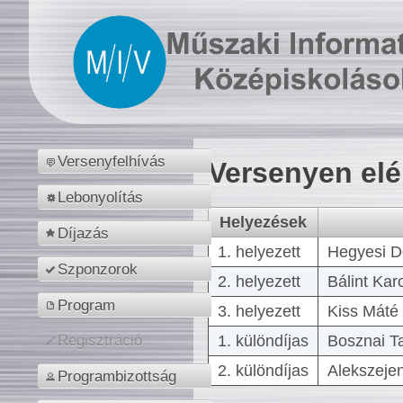
Versenyfelhívás
Versenyen el
Lebonyolítás
Helyezések
Díjazás
1. helyezett
Hegyesi D
Szponzorok
2. helyezett
Bálint Kar
Program
3. helyezett
Kiss Máté 
1. különdíjas
Bosznai T
Regisztráció
2. különdíjas
Alekszejen
Programbizottság