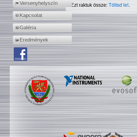
Versenyhelyszín
Ezt raktuk össze:
Töltsd le!
.
Kapcsolat
Galéria
Eredmények