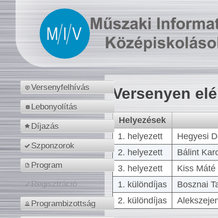
Versenyfelhívás
Versenyen el
Lebonyolítás
Helyezések
Díjazás
1. helyezett
Hegyesi D
Szponzorok
2. helyezett
Bálint Kar
Program
3. helyezett
Kiss Máté 
1. különdíjas
Bosznai T
Regisztráció
2. különdíjas
Alekszejen
Programbizottság