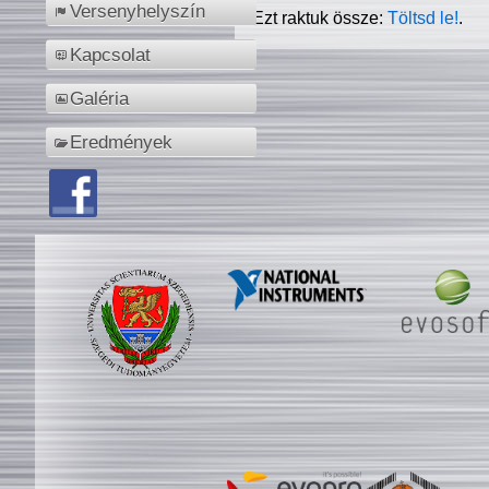
Versenyhelyszín
Ezt raktuk össze:
Töltsd le!
.
Kapcsolat
Galéria
Eredmények