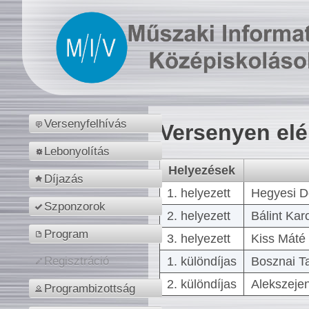
Versenyfelhívás
Versenyen el
Lebonyolítás
Helyezések
Díjazás
1. helyezett
Hegyesi D
Szponzorok
2. helyezett
Bálint Kar
Program
3. helyezett
Kiss Máté 
1. különdíjas
Bosznai T
Regisztráció
2. különdíjas
Alekszejen
Programbizottság