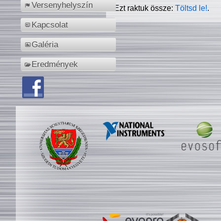
Versenyhelyszín
Ezt raktuk össze:
Töltsd le!
.
Kapcsolat
Galéria
Eredmények